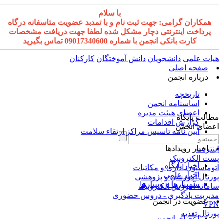
با سلام
همکاران گرامی: جهت ثبت نام و با تمدبد عضویت متاسفانه درگاه
پرداخت اینترنتی دچار مشکل شده لطفا جهت دریافت مشخصات
کارت بانکی انجمن با شماره 09017340600 تماس بگیرید
ات علمی
دانشجویان
دانش آموختگان
کارکنان
صفحه اصلی
درباره انجمن
تاریخچه
اساسنامه انجمن
اعضای هیئت مدیره
الب پایگاه
گزارش اقدامات
ضای انجمن
آیین نامه تاسیس مراکز ارتقاء سلامت
اخبار رویدادها
نترنت
ت الکترونیک
اخبار پایگاه
وماسیون اداری و مکاتبات
اخبار علمی
رتال آموزشی و پژوهشی
سمینارها و وبینارها
مانه آموزش الکترونیک
یریت یادگیری - دروس حضوری
عضویت در انجمن
VP
رتال تغذیه
اعضای انجمن