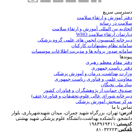
ترسی سریع
تر آموزش و ارتقاء سلامت
امت در رسانه
حادیه بین المللی آموزش و ارتقاء سلامت
ارتمان ارتقاء سلامت WHO
یرخانه کمیسیون انجمن های علمی گروه پزشکی
مانه نظام پیشنهادات کارکنان
مانه صدور پروانه ها و مدیریت اطلاعات موسسات
وندها
تر مقام معظم رهبری
تر ریاست جمهوری
ارت بهداشت، درمان و آموزش پزشکی
اونت علمی و فناوری ریاست جمهوری
یاد ملی نخبگان
دوق حمایت از پژوهشگران و فناوران کشور
یرخانه شورای عالی علوم،تحقیقات و فناوری(عتف)
کز سنجش آموزش پزشکی
اس با ما
رس:
تهران، بزرگراه شهید چمران، میدان شهیدشهریاری، بلوار
نشجو، دانشکده بهداشت،دانشگاه علوم پزشکی شهید بهشتی
پستی
:۱۹۸۳۹۶۹۴۱۱
فکس
:۸۱۰۳۲۲۲۳