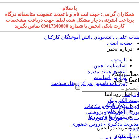
با سلام
همکاران گرامی: جهت ثبت نام و با تمدبد عضویت متاسفانه درگاه
پرداخت اینترنتی دچار مشکل شده لطفا جهت دریافت مشخصات
کارت بانکی انجمن با شماره 09017340600 تماس بگیرید
ات علمی
دانشجویان
دانش آموختگان
کارکنان
صفحه اصلی
درباره انجمن
تاریخچه
اساسنامه انجمن
اعضای هیئت مدیره
الب پایگاه
گزارش اقدامات
ضای انجمن
آیین نامه تاسیس مراکز ارتقاء سلامت
اخبار رویدادها
نترنت
ت الکترونیک
اخبار پایگاه
وماسیون اداری و مکاتبات
اخبار علمی
رتال آموزشی و پژوهشی
سمینارها و وبینارها
مانه آموزش الکترونیک
یریت یادگیری - دروس حضوری
عضویت در انجمن
VP
رتال تغذیه
اعضای انجمن