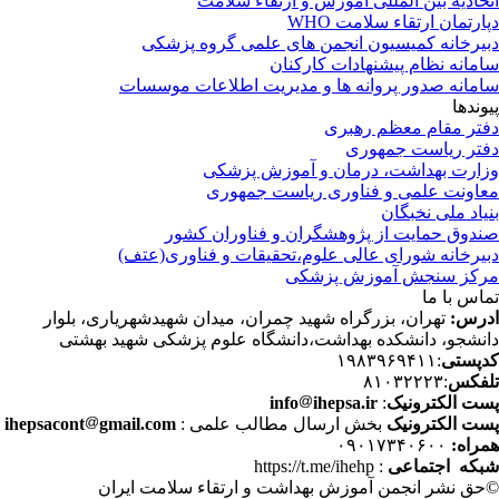
حادیه بین المللی آموزش و ارتقاء سلامت
ارتمان ارتقاء سلامت WHO
یرخانه کمیسیون انجمن های علمی گروه پزشکی
مانه نظام پیشنهادات کارکنان
مانه صدور پروانه ها و مدیریت اطلاعات موسسات
وندها
تر مقام معظم رهبری
تر ریاست جمهوری
ارت بهداشت، درمان و آموزش پزشکی
اونت علمی و فناوری ریاست جمهوری
یاد ملی نخبگان
دوق حمایت از پژوهشگران و فناوران کشور
یرخانه شورای عالی علوم،تحقیقات و فناوری(عتف)
کز سنجش آموزش پزشکی
اس با ما
رس:
تهران، بزرگراه شهید چمران، میدان شهیدشهریاری، بلوار
نشجو، دانشکده بهداشت،دانشگاه علوم پزشکی شهید بهشتی
پستی
:۱۹۸۳۹۶۹۴۱۱
فکس
:۸۱۰۳۲۲۲۳
ت الکترونیک
:
ihepsa.ir
info
ت الکترونیک
بخش ارسال مطالب علمی :
gmail.com
ihepsacont
راه:
۰۹۰۱۷۳۴۰۶۰۰
که اجتماعی
: https://t.me/ihehp
حق نشر انجمن آموزش بهداشت و ارتقاء سلامت ایران