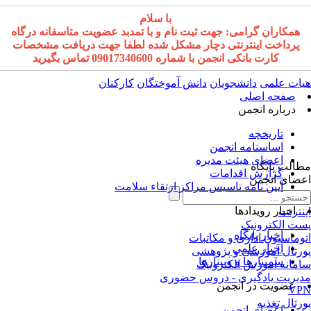
با سلام
همکاران گرامی: جهت ثبت نام و با تمدبد عضویت متاسفانه درگاه
پرداخت اینترنتی دچار مشکل شده لطفا جهت دریافت مشخصات
کارت بانکی انجمن با شماره 09017340600 تماس بگیرید
ات علمی
دانشجویان
دانش آموختگان
کارکنان
صفحه اصلی
درباره انجمن
تاریخچه
اساسنامه انجمن
اعضای هیئت مدیره
الب پایگاه
گزارش اقدامات
ضای انجمن
آیین نامه تاسیس مراکز ارتقاء سلامت
اخبار رویدادها
نترنت
ت الکترونیک
اخبار پایگاه
وماسیون اداری و مکاتبات
اخبار علمی
رتال آموزشی و پژوهشی
سمینارها و وبینارها
مانه آموزش الکترونیک
یریت یادگیری - دروس حضوری
عضویت در انجمن
VP
رتال تغذیه
اعضای انجمن