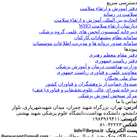
ترسی سریع
تر آموزش و ارتقاء سلامت
امت در رسانه
حادیه بین المللی آموزش و ارتقاء سلامت
ارتمان ارتقاء سلامت WHO
یرخانه کمیسیون انجمن های علمی گروه پزشکی
مانه نظام پیشنهادات کارکنان
مانه صدور پروانه ها و مدیریت اطلاعات موسسات
وندها
تر مقام معظم رهبری
تر ریاست جمهوری
ارت بهداشت، درمان و آموزش پزشکی
اونت علمی و فناوری ریاست جمهوری
یاد ملی نخبگان
دوق حمایت از پژوهشگران و فناوران کشور
یرخانه شورای عالی علوم،تحقیقات و فناوری(عتف)
کز سنجش آموزش پزشکی
اس با ما
رس:
تهران، بزرگراه شهید چمران، میدان شهیدشهریاری، بلوار
نشجو، دانشکده بهداشت،دانشگاه علوم پزشکی شهید بهشتی
پستی
:۱۹۸۳۹۶۹۴۱۱
فکس
:۸۱۰۳۲۲۲۳
ت الکترونیک
:
ihepsa.ir
info
ت الکترونیک
بخش ارسال مطالب علمی :
gmail.com
ihepsacont