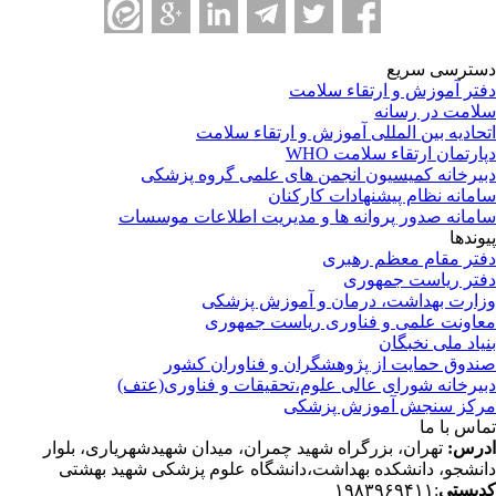
ترسی سریع
تر آموزش و ارتقاء سلامت
امت در رسانه
حادیه بین المللی آموزش و ارتقاء سلامت
ارتمان ارتقاء سلامت WHO
یرخانه کمیسیون انجمن های علمی گروه پزشکی
مانه نظام پیشنهادات کارکنان
مانه صدور پروانه ها و مدیریت اطلاعات موسسات
وندها
تر مقام معظم رهبری
تر ریاست جمهوری
ارت بهداشت، درمان و آموزش پزشکی
اونت علمی و فناوری ریاست جمهوری
یاد ملی نخبگان
دوق حمایت از پژوهشگران و فناوران کشور
یرخانه شورای عالی علوم،تحقیقات و فناوری(عتف)
کز سنجش آموزش پزشکی
اس با ما
رس:
تهران، بزرگراه شهید چمران، میدان شهیدشهریاری، بلوار
نشجو، دانشکده بهداشت،دانشگاه علوم پزشکی شهید بهشتی
پستی
:۱۹۸۳۹۶۹۴۱۱