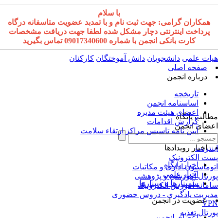
با سلام
همکاران گرامی: جهت ثبت نام و با تمدبد عضویت متاسفانه درگاه
پرداخت اینترنتی دچار مشکل شده لطفا جهت دریافت مشخصات
کارت بانکی انجمن با شماره 09017340600 تماس بگیرید
ات علمی
دانشجویان
دانش آموختگان
کارکنان
صفحه اصلی
درباره انجمن
تاریخچه
اساسنامه انجمن
اعضای هیئت مدیره
الب پایگاه
گزارش اقدامات
ضای انجمن
آیین نامه تاسیس مراکز ارتقاء سلامت
اخبار رویدادها
نترنت
ت الکترونیک
اخبار پایگاه
وماسیون اداری و مکاتبات
اخبار علمی
رتال آموزشی و پژوهشی
سمینارها و وبینارها
مانه آموزش الکترونیک
یریت یادگیری - دروس حضوری
عضویت در انجمن
VP
رتال تغذیه
اعضای انجمن