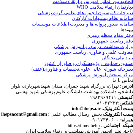
حادیه بین المللی آموزش و ارتقاء سلامت
ارتمان ارتقاء سلامت WHO
یرخانه کمیسیون انجمن های علمی گروه پزشکی
مانه نظام پیشنهادات کارکنان
مانه صدور پروانه ها و مدیریت اطلاعات موسسات
وندها
تر مقام معظم رهبری
تر ریاست جمهوری
ارت بهداشت، درمان و آموزش پزشکی
اونت علمی و فناوری ریاست جمهوری
یاد ملی نخبگان
دوق حمایت از پژوهشگران و فناوران کشور
یرخانه شورای عالی علوم،تحقیقات و فناوری(عتف)
کز سنجش آموزش پزشکی
اس با ما
رس:
تهران، بزرگراه شهید چمران، میدان شهیدشهریاری، بلوار
نشجو، دانشکده بهداشت،دانشگاه علوم پزشکی شهید بهشتی
پستی
:۱۹۸۳۹۶۹۴۱۱
فکس
:۸۱۰۳۲۲۲۳
ت الکترونیک
:
ihepsa.ir
info
ت الکترونیک
بخش ارسال مطالب علمی :
gmail.com
ihepsacont
راه:
۰۹۰۱۷۳۴۰۶۰۰
که اجتماعی
: https://t.me/ihehp
حق نشر انجمن آموزش بهداشت و ارتقاء سلامت ایران