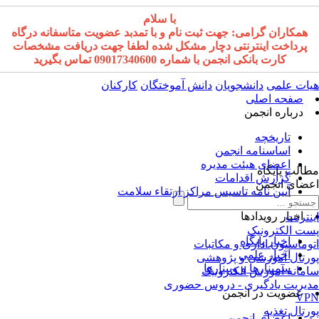
با سلام
همکاران گرامی: جهت ثبت نام و با تمدبد عضویت متاسفانه درگاه
پرداخت اینترنتی دچار مشکل شده لطفا جهت دریافت مشخصات
کارت بانکی انجمن با شماره 09017340600 تماس بگیرید
ات علمی
دانشجویان
دانش آموختگان
کارکنان
صفحه اصلی
درباره انجمن
تاریخچه
اساسنامه انجمن
اعضای هیئت مدیره
الب پایگاه
گزارش اقدامات
ضای انجمن
آیین نامه تاسیس مراکز ارتقاء سلامت
اخبار رویدادها
نترنت
ت الکترونیک
اخبار پایگاه
وماسیون اداری و مکاتبات
اخبار علمی
رتال آموزشی و پژوهشی
سمینارها و وبینارها
مانه آموزش الکترونیک
یریت یادگیری - دروس حضوری
عضویت در انجمن
VP
رتال تغذیه
اعضای انجمن