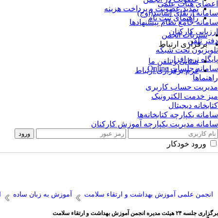
اعضای هیات علمی
تمدید عضویت و پرداخت هزینه
سامانه ارتقای اساتید(اوج)
راهنمای ثبت نام
سامانه جامع نظام پیشنهادها
ارزیابی کارکنان
نشریات انجمن
دفتر تلفن
برقراری ارتباط
تلویزیون تحت شبکه
پایگاه نرم افزار
نشانی و تلفن ما
سامانه جلسات Online
فرم برقراری ارتباط
راهنماها
مدیریت حساب کاربری
میز خدمت الکترونیک
کتابخانه دیجیتال
سامانه یکپارچه کتابخانه‌ها
سامانه مدیریت یکپارچه آموزش کارکنان
ورود خودکار
انجمن علمی آموزش بهداشت و ارتقاء سلامت
آموزش به زبان ساده
ا
برگزاری جلسه ۲۴ هیئت مدیره انجمن آموزش بهداشت و ارتقاء سلامت