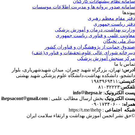
مانه نظام پیشنهادات کارکنان
مانه صدور پروانه ها و مدیریت اطلاعات موسسات
وندها
تر مقام معظم رهبری
تر ریاست جمهوری
ارت بهداشت، درمان و آموزش پزشکی
اونت علمی و فناوری ریاست جمهوری
یاد ملی نخبگان
دوق حمایت از پژوهشگران و فناوران کشور
یرخانه شورای عالی علوم،تحقیقات و فناوری(عتف)
کز سنجش آموزش پزشکی
اس با ما
رس:
تهران، بزرگراه شهید چمران، میدان شهیدشهریاری، بلوار
نشجو، دانشکده بهداشت،دانشگاه علوم پزشکی شهید بهشتی
پستی
:۱۹۸۳۹۶۹۴۱۱
فکس
:۸۱۰۳۲۲۲۳
ت الکترونیک
:
ihepsa.ir
info
ت الکترونیک
بخش ارسال مطالب علمی :
gmail.com
ihepsacont
راه:
۰۹۰۱۷۳۴۰۶۰۰
که اجتماعی
: https://t.me/ihehp
حق نشر انجمن آموزش بهداشت و ارتقاء سلامت ایران