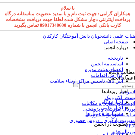
با سلام
همکاران گرامی: جهت ثبت نام و با تمدبد عضویت متاسفانه درگاه
پرداخت اینترنتی دچار مشکل شده لطفا جهت دریافت مشخصات
کارت بانکی انجمن با شماره 09017340600 تماس بگیرید
ات علمی
دانشجویان
دانش آموختگان
کارکنان
صفحه اصلی
درباره انجمن
تاریخچه
اساسنامه انجمن
اعضای هیئت مدیره
الب پایگاه
گزارش اقدامات
ضای انجمن
آیین نامه تاسیس مراکز ارتقاء سلامت
اخبار رویدادها
نترنت
ت الکترونیک
اخبار پایگاه
وماسیون اداری و مکاتبات
اخبار علمی
رتال آموزشی و پژوهشی
سمینارها و وبینارها
مانه آموزش الکترونیک
یریت یادگیری - دروس حضوری
عضویت در انجمن
VP
رتال تغذیه
اعضای انجمن