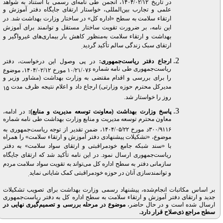
در تاریخ
۱۴۰۴/۰۲/۱۲
، انجمن طی نامه‌ای رسمی با استناد به شواهد
علمی و تجارب بین‌المللی، خواستار ارتقای جایگاه دفتر آموزش و
ارتقاء سلامت به سطح «اداره کل» در ساختار وزارت بهداشت شد. در
این نامه، بر ضرورت تقویت ساختار مستقل و توانمند برای آموزش
بهداشت و ارتقاء سلامت به‌منظور کاهش بار بیماری‌های غیرواگیر و
ارتقای سبک زندگی سالم تأکید گردید
.
ارجاع دفتر ریاست‌جمهوری
:
در پی وصول این درخواست، دفتر
ریاست‌جمهوری طی نامه شماره
۱۰/۲۱/۰۷۶
مورخ
۱۴۰۴/۰۲/۱۲
، موضوع
را برای بررسی و اقدام مقتضی به وزارت بهداشت (مشاور وزیر و
مدیرکل محترم حوزه وزارتی) ارجاع داد و اعلام نتیجه ظرف مدت
۱۵
روز را خواستار شد
.
پاسخ وزارت بهداشت (معاونت توسعه مدیریت و منابع)
:
در ادامه،
معاون محترم توسعه مدیریت و منابع وزارت بهداشت طی نامه شماره
۳۰۰/۹۱۱۶
د مورخ
۱۴۰۴/۰۵/۲۲
، ضمن تقدیر از توجه ریاست‌جمهوری به
موضوع، «تشکیلات پیشنهادی دفتر آموزش و ارتقاء سلامت» را همراه
با «سند شبکه جامع خودمراقبتی و ارتقای سواد سلامت» به دفتر
ریاست‌جمهوری ارسال نمود. در این نامه تأکید شد که ارتقای جایگاه
سازمانی دفتر به سطح اداره کل می‌تواند به تقویت سواد سلامت مردم
و توانمندسازی آنان در حوزه خودمراقبتی کمک شایانی نماید
.
بر اساس مکاتبات انجام‌شده، پیشنهاد رسمی وزارت بهداشت برای تصویب تشکیلات
جدید و ارتقای دفتر آموزش و ارتقاء سلامت به سطح اداره کل به دفتر ریاست‌جمهوری
ارسال شده است و در حال حاضر،
موضوع در مرحله بررسی و تصمیم‌گیری نهایی در
سطح مراجع ذی‌صلاح قرار دارد
.