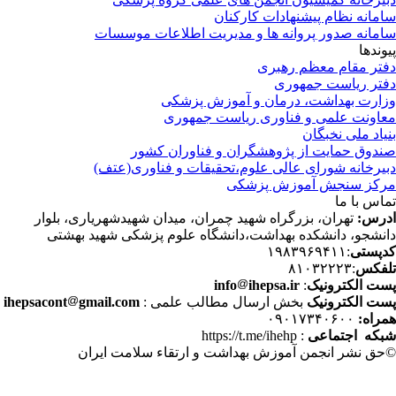
مانه نظام پیشنهادات کارکنان
مانه صدور پروانه ها و مدیریت اطلاعات موسسات
وندها
تر مقام معظم رهبری
تر ریاست جمهوری
ارت بهداشت، درمان و آموزش پزشکی
اونت علمی و فناوری ریاست جمهوری
یاد ملی نخبگان
دوق حمایت از پژوهشگران و فناوران کشور
یرخانه شورای عالی علوم،تحقیقات و فناوری(عتف)
کز سنجش آموزش پزشکی
اس با ما
رس:
تهران، بزرگراه شهید چمران، میدان شهیدشهریاری، بلوار
نشجو، دانشکده بهداشت،دانشگاه علوم پزشکی شهید بهشتی
پستی
:۱۹۸۳۹۶۹۴۱۱
فکس
:۸۱۰۳۲۲۲۳
ت الکترونیک
:
ihepsa.ir
info
ت الکترونیک
بخش ارسال مطالب علمی :
gmail.com
ihepsacont
راه:
۰۹۰۱۷۳۴۰۶۰۰
که اجتماعی
: https://t.me/ihehp
حق نشر انجمن آموزش بهداشت و ارتقاء سلامت ایران