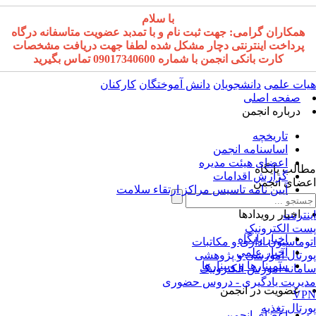
با سلام
همکاران گرامی: جهت ثبت نام و با تمدبد عضویت متاسفانه درگاه
پرداخت اینترنتی دچار مشکل شده لطفا جهت دریافت مشخصات
کارت بانکی انجمن با شماره 09017340600 تماس بگیرید
ات علمی
دانشجویان
دانش آموختگان
کارکنان
صفحه اصلی
درباره انجمن
تاریخچه
اساسنامه انجمن
اعضای هیئت مدیره
الب پایگاه
گزارش اقدامات
ضای انجمن
آیین نامه تاسیس مراکز ارتقاء سلامت
اخبار رویدادها
نترنت
ت الکترونیک
اخبار پایگاه
وماسیون اداری و مکاتبات
اخبار علمی
رتال آموزشی و پژوهشی
سمینارها و وبینارها
مانه آموزش الکترونیک
یریت یادگیری - دروس حضوری
عضویت در انجمن
VP
رتال تغذیه
اعضای انجمن