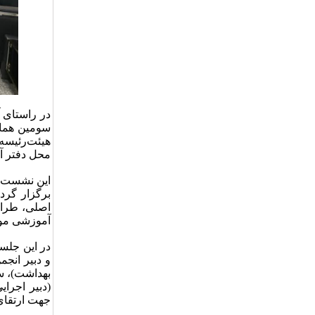
در راستای 
هیئت‌رئیسه
محل دفتر آ
این نشست با
برگزار گرد
اصلی، طراح
آموزشی مو
در این جلسه
و دبیر انج
بهداشت)، سر
(دبیر اجرا
جهت ارتقای 