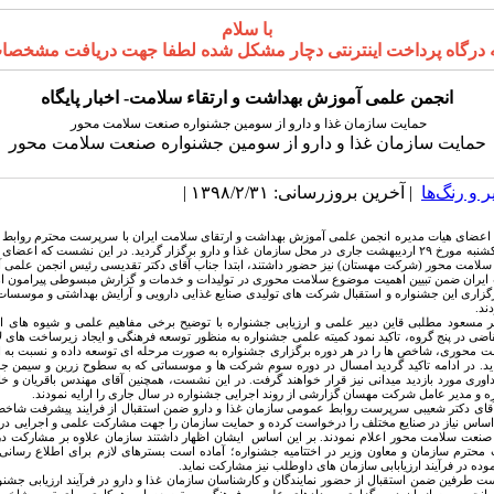
با سلام
پرداخت اینترنتی دچار مشکل شده لطفا جهت دریافت مشخصات کارت بانکی انجمن ب
انجمن علمی آموزش بهداشت و ارتقاء سلامت- اخبار پایگاه
حمایت سازمان غذا و دارو از سومین جشنواره صنعت سلامت محور
حمایت سازمان غذا و دارو از سومین جشنواره صنعت سلامت محور
 و رنگ‌ها
| آخرین بروزرسانی: ۱۳۹۸/۲/۳۱ |
ای هیات مدیره انجمن علمی آموزش بهداشت و ارتقای سلامت ایران با سرپرست محترم روابط
غذا و دارو روز یکشنبه مورخ ۲۹ اردیبهشت جاری در محل سازمان غذا و دارو برگزار گردید. در این نشست که اعض
لامت محور (شرکت مهستان) نیز حضور داشتند، ابتدا جناب آقای دکتر تقدیسی رئیس انجمن علمی
 ایران ضمن تبیین اهمیت موضوع سلامت محوری در تولیدات و خدمات و گزارش مبسوطی پیرامون اه
رگزاری این جشنواره و استقبال شرکت های تولیدی صنایع غذایی دارویی و آرایش بهداشتی و موسسات
ند.
 مسعود مطلبی قاین دبیر علمی و ارزیابی جشنواره با توضیح برخی مفاهیم علمی و شیوه های استا
ضی در پنج گروه، تاکید نمود کمیته علمی جشنواره به منظور توسعه فرهنگی و ایجاد زیرساخت های لا
مت محوری، شاخص ها را در هر دوره برگزاری جشنواره به صورت مرحله ای توسعه داده و نسبت به
ید. در ادامه تاکید گردید امسال در دوره سوم شرکت ها و موسساتی که به سطوح زرین و سیمن جشن
وری مورد بازدید میدانی نیز قرار خواهند گرفت. در این نشست، همچنین آقای مهندس باقریان و خا
 و مدیر عامل شرکت مهسان گزارشی از روند اجرایی جشنواره در سال جاری را ارایه نمودند.
 آقای دکتر شعیبی سرپرست روابط عمومی سازمان غذا و دارو ضمن استقبال از فرایند پیشرفت شاخ
ر اساس نیاز در صنایع مختلف را درخواست کرده و حمایت سازمان را جهت مشارکت علمی و اجرایی در
ه صنعت سلامت محور اعلام نمودند. بر این اساس ایشان اظهار داشتند سازمان علاوه بر مشارکت در
محترم سازمان و معاون وزیر در اختتامیه جشنواره؛ آماده است بسترهای لازم برای اطلاع رسانی ب
وده در فرآیند ارزیابابی سازمان های داوطلب نیز مشارکت نماید.
ست طرفین ضمن استقبال از حضور نمایندگان و کارشناسان سازمان غذا و دارو در فرآیند ارزیابی جشنوا