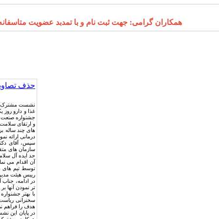
همکاران گرامی: جهت ثبت نام و با تمدبد عضویت متاسفانه درگاه 
حذف تصاویر
نشست مشترک اعض
جشنواره صنعت س
و ارتقای سلامت
های چند ساله ب
درمانی ارائه نمود
سپس، آقای دکتر
سازمان های متقا
حد ایده آل سلا
آن اقدام می نما
توسط تیم های دا
رییس هیئت مدیره
در ادامه، جناب
تر نمودن آنها ب
با بهتر جشنوار
سخنرانی ریاست 
هدف را فراهم نم
در پایان این نش