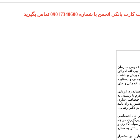
ا شماره 09017340600 تماس بگیرید
 عمومی سازمان
ای دبیرخانه اجرائی
 آموزش بهداشت
داف و دستاورد
 خدماتی و حتی
ندارد ارزیابی
زم تا رسیدن به
 اختصاصی سازی
واره راه یابند
نم دکتر رضایی،
ص ها، اختصاصی
 برگزاری هر چه
 سیاستگذاری و
یشتر به صنایع
ره، بر استمرار