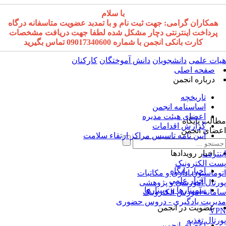
با سلام
همکاران گرامی: جهت ثبت نام و با تمدبد عضویت متاسفانه درگاه
پرداخت اینترنتی دچار مشکل شده لطفا جهت دریافت مشخصات
کارت بانکی انجمن با شماره 09017340600 تماس بگیرید
ات علمی
دانشجویان
دانش آموختگان
کارکنان
صفحه اصلی
درباره انجمن
تاریخچه
اساسنامه انجمن
اعضای هیئت مدیره
الب پایگاه
گزارش اقدامات
ضای انجمن
آیین نامه تاسیس مراکز ارتقاء سلامت
اخبار رویدادها
نترنت
ت الکترونیک
اخبار پایگاه
وماسیون اداری و مکاتبات
اخبار علمی
رتال آموزشی و پژوهشی
سمینارها و وبینارها
مانه آموزش الکترونیک
یریت یادگیری - دروس حضوری
عضویت در انجمن
VP
رتال تغذیه
اعضای انجمن