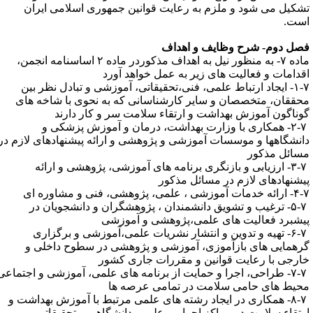
شکیل می شود و ملزم به رعایت قوانین جمهوری اسلامی ایران
ست.
صل دوم- شرح وظایف و اهداف
ماده ۷- به منظور نیل به اهداف مذکوردر ماده ۲ اساسنامه انجمن،
قدامات و فعالیت های زیر به عمل خواهد آورد
۱-۷- ایجاد ارتباط علمی، فنی،تحقیقاتی، آموزشی و تبادل نظر بین
حققان، متخصصان و سایر کارشناسانی که به نحوی با شاخه های
وناگون آموزش بهداشت و ارتقاء سلامت سر و کار دارند
۲-۷- همکاری با وزارت بهداشت، درمان و آموزش پزشکی و
انشگاهها و موسسات آموزشی و پژوهشی و ارائه پیشنهادهای لازم در
سائل مذکور
۳-۷- ارزیابی و بازنگری برنامه های آموزشی، پژوهشی و ارائه
یشنهادهای لازم در مسائل مذکور
دمات آموزشی ، علمی، پژوهشی، فنی و مشاوره ای
۵-۷- ترغیب و تشویق دانشمندان ، پژوهشگران و دانشجویان در
یشبرد فعالیت های علمی،پژوهشی و آموزشی
۶-۷- تهیه و تدوین و انتشار نشریات علمی،آموزشی و برگزاری
رهمایی های بازآموزی، آموزشی و پژوهشی در سطوح داخلی و
ارجی با رعایت قوانین و مقررات جاری کشور
۷-۷- طراحی، اجرا و حمایت از برنامه های علمی، آموزشی و اجتماعی
حیط های حامی سلامت در تمامی عرصه ها
۸-۷- همکاری در ایجاد رشته های علمی مرتبط با آموزش بهداشت و
رتقاء سلامت در مراکز اجرایی، علمی، دانشگاهی و تحقیقاتی