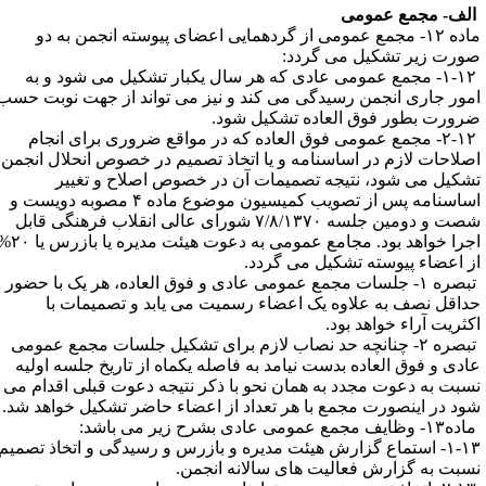
لف- مجمع عمومی
ماده ۱۲- مجمع عمومی از گردهمایی اعضای پیوسته انجمن به دو
ورت زیر تشکیل می گردد:
۱-۱۲- مجمع عمومی عادی که هر سال یکبار تشکیل می شود و به
مور جاری انجمن رسیدگی می کند و نیز می تواند از جهت نوبت حسب
رورت بطور فوق العاده تشکیل شود.
۲-۱۲- مجمع عمومی فوق العاده که در مواقع ضروری برای انجام
صلاحات لازم در اساسنامه و یا اتخاذ تصمیم در خصوص انحلال انجمن
شکیل می شود، نتیجه تصمیمات آن در خصوص اصلاح و تغییر
اساسنامه پس از تصویب کمیسیون موضوع ماده ۴ مصوبه دویست و
شصت و دومین جلسه ۷/۸/۱۳۷۰ شورای عالی انقلاب فرهنگی قابل
اجرا خواهد بود. مجامع عمومی به دعوت هیئت مدیره یا بازرس یا ۲۰%
ز اعضاء پیوسته تشکیل می گردد.
تبصره ۱- جلسات مجمع عمومی عادی و فوق العاده، هر یک با حضور
داقل نصف به علاوه یک اعضاء رسمیت می یابد و تصمیمات با
کثریت آراء خواهد بود.
تبصره ۲- چنانچه حد نصاب لازم برای تشکیل جلسات مجمع عمومی
ادی و فوق العاده بدست نیامد به فاصله یکماه از تاریخ جلسه اولیه
سبت به دعوت مجدد به همان نحو با ذکر نتیجه دعوت قبلی اقدام می
ود در اینصورت مجمع با هر تعداد از اعضاء حاضر تشکیل خواهد شد.
وظایف مجمع عمومی عادی بشرح زیر می باشد:
۱-۱۳- استماع گزارش هیئت مدیره و بازرس و رسیدگی و اتخاذ تصمیم
سبت به گزارش فعالیت های سالانه انجمن.