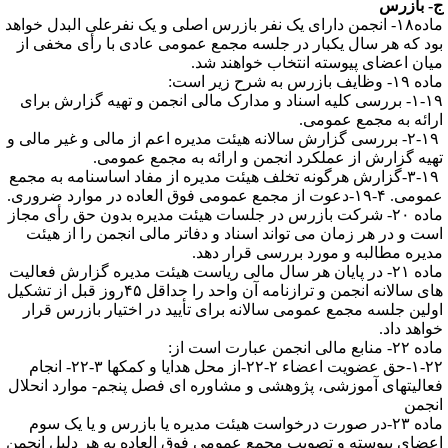
- بازرس
ماده۱۸- انجمن دارای یک نفر بازرس اصلی و یک نفرعلی البدل خواهد
ود که هر سال یکبار در جلسه مجمع عمومی عادی با رأی مخفی از
یان اعضای پیوسته انتخاب خواهند شد.
۱- وظایف بازرس به شرح زیر است:
۱-۱۹- بررسی کلیه اسناد و مدارک مالی انجمن و تهیه گزارش برای
رائه به مجمع عمومی.
۲-۱۹- بررسی گزارش سالانه هیئت مدیره اعم از مالی و غیر مالی و
هیه گزارش از عملکرد انجمن و ارائه به مجمع عمومی.
۳-۱۹-گزارش هرگونه تخلف هیئت مدیره از مفاد اساسنامه به مجمع
. ۴-۱۹-دعوت از مجمع عمومی فوق العاده در موارد ضروری.
ماده ۲۰- شرکت بازرس در جلسات هیئت مدیره بدون حق رأی مجاز
ست و در هر زمان می تواند اسناد و دفاتر مالی انجمن را از هیئت
دیره مطالبه و مورد بررسی قرار دهد.
ماده ۲۱- در پایان هر سال مالی ریاست هیئت مدیره گزارش فعالیت
های سالانه انجمن و ترازنامه آن واحد را حداقل ۴۵روز قبل از تشکیل
ولین جلسه مجمع عمومی سالانه برای تأیید در اختیار بازرس قرار
واهد داد.
۲- منابع مالی انجمن عبارت است از:
۱-۲۲-حق عضویت اعضاء ۲-۲۲-از محل هدایا و کمکها ۳-۲۲- انجام
عالیتهای آموزشی، پژوهشی و مشاوره ای فصل پنجم- موارد انحلال
نجمن
ماده ۲۳-در صورت درخواست هیئت مدیره یا بازرس و یا یک سوم
عضای پیوسته و تصویب مجمع عمومی فوق العاده به هر دلیل انجمن