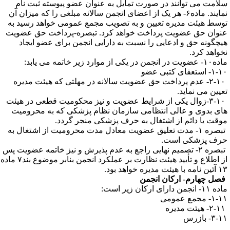
لامت می توانند در صورت تمایل به عنوان عضو پیوسته ثبت نام
نمایند. ماده۶- هر یک از اعضای انجمن سالانه مبلغی را که میزان آن
وسط هیئت مدیره تعیین و به تصویب مجمع عمومی خواهد رسید به
نوان حق عضویت پرداخت خواهد کرد. تبصره-پرداخت حق عضویت
یچگونه حق و ادعایی را نسبت به دارایی انجمن برای عضو ایجاد
خواهد کرد.
ویت در انجمن در یکی از موارد زیر خاتمه می یابد:
- استعفای کتبی عضو
۲-۱۰- عدم پرداخت حق عضویت سالانه در مهلتی که هیئت مدیره
عیین می نماید.
۳-۱۰-زوال یکی از شرایط عضویت و نیز محکومیت قطعی در هیئت
ای بدوی و عالی انتظامی سازمان نظام پزشکی که به محرومیت
وقت یا دائم از اشتغال به حرف پزشکی منجر گردد.
تبصره ۱- مدت تعلیق عضویت معادل مدت محرومیت از اشتغال به
رف پزشکی است.
تبصره ۲- تصمیم نهایی راجع به عدم پذیرش و نیز خاتمه عضویت پس
از اطلاع و تأیید هیئت نظارت بر عملکرد انجمن بنابر موضوع بند۷ ماده
ه با هیئت مدیره خواهد بود.
صل چهارم- ارکان انجمن
۱- انجمن دارای ارکان زیر است:
۱- مجمع عمومی
۳-- بازرس