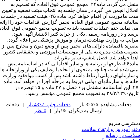
منحل می گردد. ماده۲۴- مجمع عمومی فوق العاده که تصمیم به
نحلال انجمن می گیرد در همان جلسه به انتخاب هیئت تصفیه و تعیین
مدت ماموریت آن اقدام خواهد کرد. ماده ۲۵- هیئت تصفیه در جلسات
الیانه مجمع عمومی فوق العاده انجمن گزارش اقدامات خود را ارائه
ی نماید. ختم عملیات تصفیه باید به تصویب مجمع عمومی فوق العاده
رسد و در روزنامه رسمی یکی از جراید کثیر الانتشارآگهی شود.
راتب به وزارت بهداشت،درمان وآموزش پزشکی نیز اعلام گردد.
بصره: باقیمانده دارائی های انجمن پس از وضع دیون و مخارج پس از
صویب هیئت مدیره به یکی از موسسات آموزشی و تحقیقاتی کشور
هدا خواهد شد. فصل ششم- سایر مقررات
ماده۲۶- طرحها و برنامه ها و سایر اقداماتی که در اساسنامه پیش
ینی شده است چنانچه به نحوی از انحاء با وظایف یکی از وزارتخانه ها
 سازمانهای دولتی ارتباط داشته باشد پس از کسب موافقت وزارت
انه ها و سازمانهای دولتی ذیربط به مرحله اجرا در خواهد آمد. ماده
۲۷- این اساسنامه مشتمل بر۶ فصل و ۲۷ ماده و ۱۵ تبصره در
۲۸/۲/۱ به تصویب مجمع عمومی مؤسس رسید.
دفعات مشاهده: 32676 بار |
دفعات چاپ: 4337 بار
| دفعات
ارسال به دیگران: 96 بار |
0 نظر
ترسی سریع
تر آموزش و ارتقاء سلامت
امت در رسانه