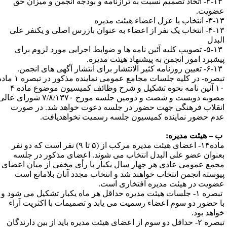
۲-۱۳- اتخاذ تصمیم نسبت به ترازنامه و بودجه انجمن و میزان حق
ضویت.
انتخاب یا عزل اعضاء هیئت مدیره
۴-۱۳- انتخاب یک نفر از اعضاء به عنوان بازرس اصلی و یکنفر علی
لبدل
۵-۱۳- تصویب کلیه آئین نامه ها و ضوابط اجرایی مورد لزوم برای
یشبرد امور انجمن به پیشنهاد هیئت مدیره.
۶-۱۳- تعیین روزنامه کثیر الانتشار برای انتشار آگهی های انجمن.
تبصره- در کلیه جلسات مجامع عمومی نماینده مذکور در تبصره ۱ ماده
۱۰ آئین نامه نحوه تشکیل و شرح وظائف کمیسیون موضوع ماده ۴
مصوبه دویست و شصت و دومین جلسه مورخ ۷/۸/۱۳۷۰ شورای عالی
نقلاب فرهنگی جهت حضور در جلسه دعوت خواهد شد. در صورت
دم حضور نماینده کمیسیون جلسه رسمیت نخواهدیافت.
 – هیئت مدیره:
ماده۱۴- اعضای هیئت مدیره مرکب از (۵ تا ۹) نفر است که دو نفر
عنوان عضو علی البدل انتخاب می شوند. اعضای مذکور در جلسه
جمع عمومی عادی هر چهار سال یکبار با رأی مخفی از میان اعضای
یوسته انجمن انتخاب خواهند شد و انتخاب مجدد آنان بلامانع است
ضویت در هیئت مدیره افتخاری است.
تبصره ۱- جلسات هیئت مدیره حداقل هر ماه یکبار تشکیل می شود و
ا حضور دو سوم اعضاء رسمیت می یابد و تصمیمات با اکثریت آراء
واهد بود.
تبصره ۲- حداقل دو سوم از اعضای هیئت مدیره باید از بین دارندگان