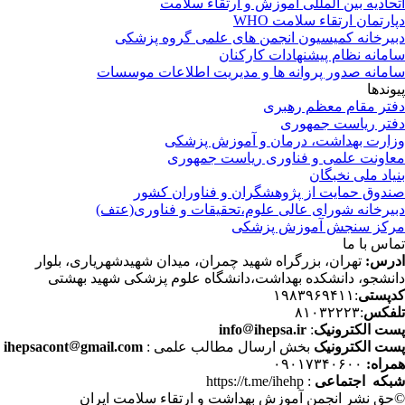
حادیه بین المللی آموزش و ارتقاء سلامت
ارتمان ارتقاء سلامت WHO
یرخانه کمیسیون انجمن های علمی گروه پزشکی
مانه نظام پیشنهادات کارکنان
مانه صدور پروانه ها و مدیریت اطلاعات موسسات
وندها
تر مقام معظم رهبری
تر ریاست جمهوری
ارت بهداشت، درمان و آموزش پزشکی
اونت علمی و فناوری ریاست جمهوری
یاد ملی نخبگان
دوق حمایت از پژوهشگران و فناوران کشور
یرخانه شورای عالی علوم،تحقیقات و فناوری(عتف)
کز سنجش آموزش پزشکی
اس با ما
رس:
تهران، بزرگراه شهید چمران، میدان شهیدشهریاری، بلوار
نشجو، دانشکده بهداشت،دانشگاه علوم پزشکی شهید بهشتی
پستی
:۱۹۸۳۹۶۹۴۱۱
فکس
:۸۱۰۳۲۲۲۳
ت الکترونیک
:
ihepsa.ir
info
ت الکترونیک
بخش ارسال مطالب علمی :
gmail.com
ihepsacont
راه:
۰۹۰۱۷۳۴۰۶۰۰
که اجتماعی
: https://t.me/ihehp
حق نشر انجمن آموزش بهداشت و ارتقاء سلامت ایران