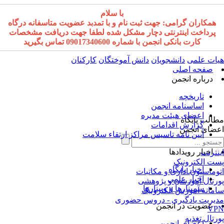
با سلام
همکاران گرامی: جهت ثبت نام و با تمدبد عضویت متاسفانه درگاه
پرداخت اینترنتی دچار مشکل شده لطفا جهت دریافت مشخصات
کارت بانکی انجمن با شماره 09017340600 تماس بگیرید
ات علمی
دانشجویان
دانش آموختگان
کارکنان
صفحه اصلی
درباره انجمن
تاریخچه
اساسنامه انجمن
اعضای هیئت مدیره
الب پایگاه
گزارش اقدامات
ضای انجمن
آیین نامه تاسیس مراکز ارتقاء سلامت
اخبار رویدادها
نترنت
ت الکترونیک
اخبار پایگاه
وماسیون اداری و مکاتبات
اخبار علمی
رتال آموزشی و پژوهشی
سمینارها و وبینارها
مانه آموزش الکترونیک
یریت یادگیری - دروس حضوری
عضویت در انجمن
VP
رتال تغذیه
اعضای انجمن