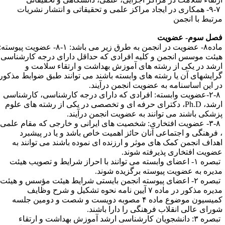
۹-۷- همکاری در ایجاد مراکز علمی و تحقیقاتی و انتشار نشریات
رتبط با انجمن
صل سوم- عضویت
ماده۸- عضویت در انجمن به طرق زیر می باشد: ۱-۸- عضویت پیوسته:
یئت موسس انجمن و کلیه افرادی که حداقل دارای درجه کارشناسی
رشد در یکی از رشته های آموزش بهداشت و ارتقاء سلامت و
رایشهای آن یا رشته های وابسته باشند می توانند طبق ضوابط مذکور
ر این اساسنامه به عضویت انجمن درآیند.
۲-۸-عضویت وابسته: افرادی که دارای درجه کارشناسی، کارشناسی
ارشد، Ph.D، دکترای حرفه ای و تخصصی در یکی از رشته های علوم
زشکی باشند می توانند به عضویت انجمن درآیند.
۳-۸- عضویت افتخاری: شخصیت های ایرانی و خارجی که مقام علمی
 فرهنگی و اجتماعی آنان حائز اهمیت خاص باشد و یا در پیشبرد
هداف انجمن کمک های موثر و ارزنده ای نموده باشند می توانند به
ضویت افتخاری پذیرفته شوند.
تبصره ۱- اعضای وابسته می توانند با احراز شرایط و تصویب هیئت
دیره به عضویت پیوسته برگزیده شوند.
تبصره ۲- اعضای پیوسته انجمن بایستی شرایط هیئت مؤسس و هیئت
مدیره مذکور در ماده ۷ آیین نامه نحوه تشکیل و شرح وظایف
کمیسیون موضوع ماده ۴ مصوبه دویست و شصت و دومین جلسه
ورای عالی انقلاب فرهنگی را دارا باشند.
تبصره ۳: دانشجویان کارشناسی ارشد آموزش بهداشت و ارتقاء