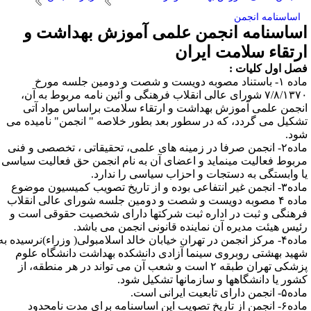
اساسنامه انجمن
ساسنامه انجمن علمی آموزش بهداشت و
رتقاء سلامت ایران
صل اول کلیات :
ماده ۱- باستناد مصوبه دویست و شصت و دومین جلسه مورخ
۷/۸/۱۳۷۰ شورای عالی انقلاب فرهنگی و آئین نامه مربوط به آن،
نجمن علمی آموزش بهداشت و ارتقاء سلامت براساس مواد آتی
شکیل می گردد، که در سطور بعد بطور خلاصه " انجمن" نامیده می
ود.
ماده۲- انجمن صرفا در زمینه های علمی، تحقیقاتی ، تخصصی و فنی
ربوط فعالیت مینماید و اعضای آن به نام انجمن حق فعالیت سیاسی
ا وابستگی به دستجات و احزاب سیاسی را ندارد.
ماده۳- انجمن غیر انتفاعی بوده و از تاریخ تصویب کمیسیون موضوع
ماده ۴ مصوبه دویست و شصت و دومین جلسه شورای عالی انقلاب
رهنگی و ثبت در اداره ثبت شرکتها دارای شخصیت حقوقی است و
ئیس هیئت مدیره آن نماینده قانونی انجمن می باشد.
ماده۴- مرکز انجمن در تهران خیابان خالد اسلامبولی( وزراء)نرسیده به
هید بهشتی روبروی سینما آزادی دانشکده بهداشت دانشگاه علوم
پزشکی تهران طبقه ۲ است و شعب آن می تواند در هر منطقه، از
شور یا دانشگاهها و سازمانها تشکیل شود.
انجمن دارای تابعیت ایرانی است.
ماده۶- انجمن از تاریخ تصویب این اساسنامه برای مدت نامحدود