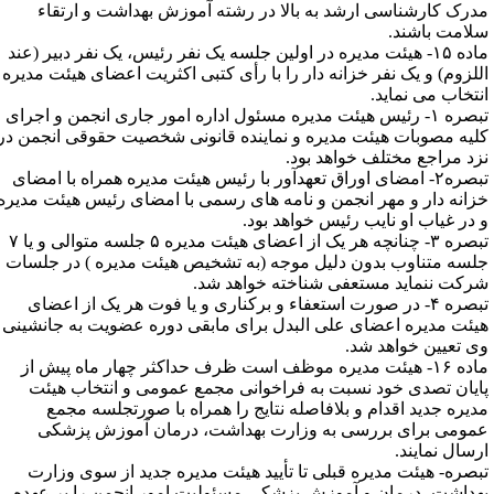
درک کارشناسی ارشد به بالا در رشته آموزش بهداشت و ارتقاء
لامت باشند.
ماده ۱۵- هیئت مدیره در اولین جلسه یک نفر رئیس، یک نفر دبیر (عند
للزوم) و یک نفر خزانه دار را با رأی کتبی اکثریت اعضای هیئت مدیره
نتخاب می نماید.
تبصره ۱- رئیس هیئت مدیره مسئول اداره امور جاری انجمن و اجرای
لیه مصوبات هیئت مدیره و نماینده قانونی شخصیت حقوقی انجمن در
زد مراجع مختلف خواهد بود.
تبصره۲- امضای اوراق تعهدآور با رئیس هیئت مدیره همراه با امضای
زانه دار و مهر انجمن و نامه های رسمی با امضای رئیس هیئت مدیره
 در غیاب او نایب رئیس خواهد بود.
تبصره ۳- چنانچه هر یک از اعضای هیئت مدیره ۵ جلسه متوالی و یا ۷
لسه متناوب بدون دلیل موجه (به تشخیص هیئت مدیره ) در جلسات
رکت ننماید مستعفی شناخته خواهد شد.
تبصره ۴- در صورت استعفاء و برکناری و یا فوت هر یک از اعضای
یئت مدیره اعضای علی البدل برای مابقی دوره عضویت به جانشینی
ی تعیین خواهد شد.
ماده ۱۶- هیئت مدیره موظف است ظرف حداکثر چهار ماه پیش از
ایان تصدی خود نسبت به فراخوانی مجمع عمومی و انتخاب هیئت
دیره جدید اقدام و بلافاصله نتایج را همراه با صورتجلسه مجمع
مومی برای بررسی به وزارت بهداشت، درمان آموزش پزشکی
رسال نمایند.
بصره- هیئت مدیره قبلی تا تأیید هیئت مدیره جدید از سوی وزارت
هداشت، درمان و آموزش پزشکی مسئولیت امور انجمن را بر عهده