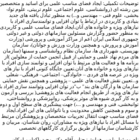
وضیحات تکمیلی: ایجاد فضای مناسب علمی برای اساتید و متخصصین
ن رشته ای (روان­شناسی، علوم اجتماعی، علوم تربیتی، علوم توان­
خشی، علوم فنی – مهندسی و...) به منظور تبادل یافته های جدید
نیادی و کاربردی در ارتباط با توان افزایی و توانمندسازی افراد با
یازهای ویژه و خانواده های آنان.ایجاد فضای مناسب علمی و کاربردی
ه منظور حضور وگزارش مسئولین سازمان­های دولتی و غیر دولتی
مهوری اسلامی ایران اعم از مراکز آموزشی و پرورشی (وزارت
موزش و پرورش، و هم­چنین وزارت ورزش و جوانان)، سازمان
هزیستی، شهرداری ها، سازمان نظام روان­شناسی و سمن­ها (سازمان
ای مردم نهاد علمی و حمایتی از قبیل انجمن حمایت از معلولین )از
رنامه ها و فعالیت های مرتبط با توان افزایی و توانمند سازی افراد با
یازهای ویژه و خانواده های آنان.تعیین جایگاه کنونی افراد با نیاز های
یژه در عرصه های فردی –­ خانوادگی– اجتماعی– فرهنگی– شغلی
...تعیین نقش فعالیت های علمی – پژوهشی و هم­چنین نقش حمایتی
ازمان ها و ارگان های بند" ب"در توان افزایی وتوانمند سازی افراد با
یاز های ویژه، از طریق انجام فعالیت های پژوهشی( بررسی و آزمون
 به کار گیری شیوه های موثر پزشکی، روان­پزشکی و روان­شناختی،
وان­بخشی، فنی و مهندسی و ...،) جهت پیشگیری های سطح اول و دوم
 سوم و هم­چنین کاهش محدودیت و یا ناتوانایی های این افراد.ایجاد
ضای مناسب جهت انتقال تجربیات متخصصان و پژ‍وهشگران مرتبط
ا مسائل افراد با نیازهای ویژه به مشاوران، روان شناسان، مربیان و
ارشناسان سازمان­ها از طریق برگزاری کارگاه­های تخصصی
ام مسئول یا دبیر همایش: جناب آقای دکتر مجید پاکدامن امکان