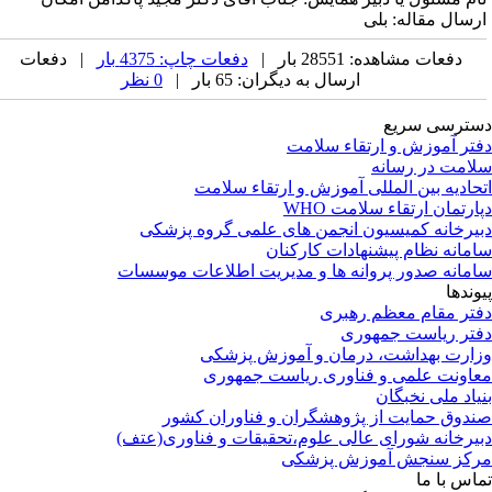
رسال مقاله: بلی
دفعات مشاهده: 28551 بار |
دفعات چاپ: 4375 بار
| دفعات
ارسال به دیگران: 65 بار |
0 نظر
ترسی سریع
تر آموزش و ارتقاء سلامت
امت در رسانه
حادیه بین المللی آموزش و ارتقاء سلامت
ارتمان ارتقاء سلامت WHO
یرخانه کمیسیون انجمن های علمی گروه پزشکی
مانه نظام پیشنهادات کارکنان
مانه صدور پروانه ها و مدیریت اطلاعات موسسات
وندها
تر مقام معظم رهبری
تر ریاست جمهوری
ارت بهداشت، درمان و آموزش پزشکی
اونت علمی و فناوری ریاست جمهوری
یاد ملی نخبگان
دوق حمایت از پژوهشگران و فناوران کشور
یرخانه شورای عالی علوم،تحقیقات و فناوری(عتف)
کز سنجش آموزش پزشکی
اس با ما