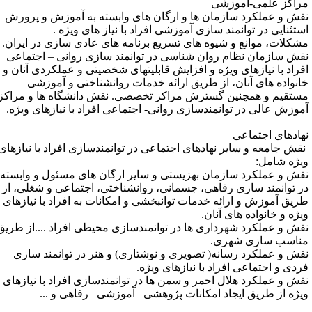
راکز علمی-آموزشی
قش و عملکرد سازمان ها و ارگان های وابسته به آموزش و پرورش
ستثنایی در توانمند سازی آموزشی افراد با نیاز های ویژه .
شکلات، موانع و شیوه های تسریع برنامه های عادی سازی در ایران.
قش سازمان نظام روان شناسی در توانمند سازی روانی – اجتماعی
فراد با نیازهای ویژه و افزایش قابلیت­های شخصیتی و عملکردی آنان و
انواده های آنان، از طریق ارائه خدمات روان­شناختی و آموزشی
ستقیم و هم­چنین گسترش مراکز تخصصی. نقش دانشگاه ها و مراکز
موزش عالی در توانمندسازی روانی- اجتماعی افراد با نیازهای ویژه.
هادهای اجتماعی
قش جامعه و سایر نهادهای اجتماعی در توانمندسازی افراد با نیازهای
یژه شامل:
قش و عملکرد سازمان بهزیستی و سایر ارگان های مسئول و وابسته
ر توانمند سازی رفاهی، جسمانی، روان­شناختی، اجتماعی و شغلی، از
ریق آموزش و ارائه خدمات توان­بخشی و امکانات به افراد با نیازهای
یژه و خانواده های آنان.
قش و عملکرد شهرداری ها در توانمندسازی محیطی افراد ....از طریق
ناسب سازی شهری.
قش و عملکرد رسانه­( تصویری و نوشتاری) و هنر در توانمند سازی
ردی و اجتماعی افراد با نیازهای ویژه.
قش و عملکرد هلال احمر و سمن ها در توانمندسازی افراد با نیازهای
یژه از طریق ایجاد امکانات پژوهشی –آموزشی– رفاهی و ...