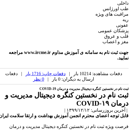
اخلی
ب اورژانس
راقبت های ویژه
یه
فونی
زشکان عمومی
لب و عروق
غز و اعصاب
جهت ثبت نام به سامانه ی آموزش مداوم www.ircme.ir مراجعه
مایید.
دفعات مشاهده: 10214 بار |
دفعات چاپ: 1716 بار
| دفعات
ارسال به دیگران: 0 بار |
0 نظر
ت نام در نخستین کنگره دیجیتال مدیریت و درمان COVID-19
بت نام در نخستین کنگره دیجیتال مدیریت و
مان COVID-۱۹
آخرین بروزرسانی: ۱۳۹۹/۱۲/۱۲ |
ابل توجه اعضای محترم انجمن آموزش بهداشت و ارتقا سلامت ایران
رصت ویژه ثبت نام در نخستین کنگره دیجیتال مدیریت و درمان