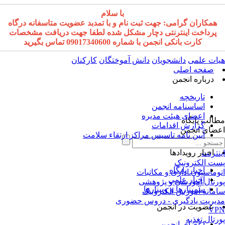
با سلام
همکاران گرامی: جهت ثبت نام و با تمدبد عضویت متاسفانه درگاه
پرداخت اینترنتی دچار مشکل شده لطفا جهت دریافت مشخصات
کارت بانکی انجمن با شماره 09017340600 تماس بگیرید
ات علمی
دانشجویان
دانش آموختگان
کارکنان
صفحه اصلی
درباره انجمن
تاریخچه
اساسنامه انجمن
اعضای هیئت مدیره
الب پایگاه
گزارش اقدامات
ضای انجمن
آیین نامه تاسیس مراکز ارتقاء سلامت
اخبار رویدادها
نترنت
ت الکترونیک
اخبار پایگاه
وماسیون اداری و مکاتبات
اخبار علمی
رتال آموزشی و پژوهشی
سمینارها و وبینارها
مانه آموزش الکترونیک
یریت یادگیری - دروس حضوری
عضویت در انجمن
VP
رتال تغذیه
اعضای انجمن