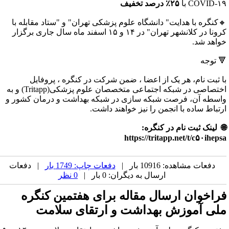
COVID-۱ با
۲۵٪ درصد تخفیف
کنگره با هدایت" دانشگاه علوم پزشکی تهران" و "ستاد مقابله با
کرونا در کلانشهر تهران" در ۱۴ و ۱۵ اسفند ماه سال جاری برگزار
واهد شد.
 توجه
ا ثبت نام، هر یک از اعضا ، ضمن شرکت در کنگره ، پروفایل
اختصاصی در شبکه اجتماعی متخصصان علوم پزشکی(Tritapp) و به
اسطه آن، فرصت شبکه سازی در شبکه بهداشت و درمان کشور و
رتباط ساده با انجمن را نیز خواهند داشت.
 لینک ثبت نام در کنگره:
https://tritapp.net/t/c۵۰iheps
دفعات مشاهده: 10916 بار |
دفعات چاپ: 1749 بار
| دفعات
ارسال به دیگران: 0 بار |
0 نظر
راخوان ارسال مقاله برای هفتمین کنگره
لی آموزش بهداشت و ارتقای سلامت