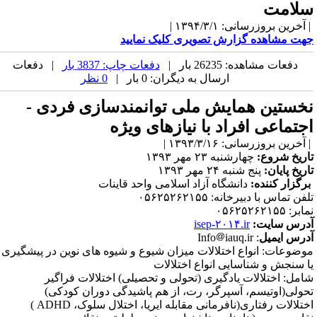
لامت
آخرین بروزرسانی: ۱۳۹۴/۳/۱ |
هت مشاهده گزارش تصویری کلیک نمایید
دفعات مشاهده: 26235 بار |
دفعات چاپ: 3837 بار
| دفعات
ارسال به دیگران: 0 بار |
0 نظر
خستین همایش ملی توانمندسازی فردی -
جتماعی افراد با نیازهای ویژه
آخرین بروزرسانی: ۱۳۹۳/۳/۱۶ |
اریخ شروع:
چهارشنبه ۲۳ مهر ۱۳۹۳
اریخ پایان:
پنج شنبه ۲۴ مهر ۱۳۹۳
رگزار کننده:
دانشگاه آزاد اسلامی واحد قاینات
فن تماس با دبیرخانه: ۰۵۶۲۵۲۶۲۱۵۵
بر: ۰۵۶۲۵۲۶۲۱۵۵
درس سایت:
isep-۲۰۱۴.ir
درس ایمیل
: Info
iauq.ir
وضوعات: انواع اختلالات میزان شیوع و شیوه های نوین در پیش­گیری
ا سنجش و شناسایی انواع اختلالات
امل: اختلالات یادگیری (تحولی و تحصیلی) اختلالات فراگیر
حولی(اوتیسم، آسپرگر، رت، از هم پاشیدگی دوران کودکی)
ختلالات رفتاری(نافرمانی مقابله ایریا، اختلال سلوک، ADHD )