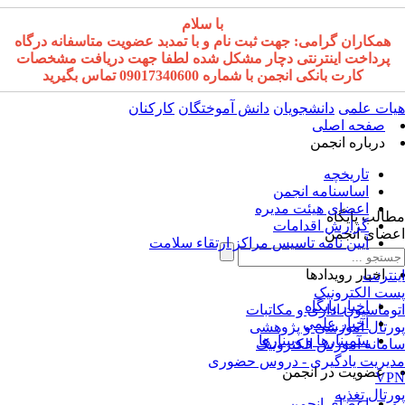
با سلام
همکاران گرامی: جهت ثبت نام و با تمدبد عضویت متاسفانه درگاه
پرداخت اینترنتی دچار مشکل شده لطفا جهت دریافت مشخصات
کارت بانکی انجمن با شماره 09017340600 تماس بگیرید
ات علمی
دانشجویان
دانش آموختگان
کارکنان
صفحه اصلی
درباره انجمن
تاریخچه
اساسنامه انجمن
اعضای هیئت مدیره
الب پایگاه
گزارش اقدامات
ضای انجمن
آیین نامه تاسیس مراکز ارتقاء سلامت
اخبار رویدادها
نترنت
ت الکترونیک
اخبار پایگاه
وماسیون اداری و مکاتبات
اخبار علمی
رتال آموزشی و پژوهشی
سمینارها و وبینارها
مانه آموزش الکترونیک
یریت یادگیری - دروس حضوری
عضویت در انجمن
VP
رتال تغذیه
اعضای انجمن