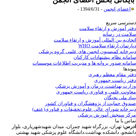
ایگانی بخش
اعضای انجمن
اعضای انجمن
- 1394/6/31 -
ترسی سریع
تر آموزش و ارتقاء سلامت
امت در رسانه
حادیه بین المللی آموزش و ارتقاء سلامت
ارتمان ارتقاء سلامت WHO
یرخانه کمیسیون انجمن های علمی گروه پزشکی
مانه نظام پیشنهادات کارکنان
مانه صدور پروانه ها و مدیریت اطلاعات موسسات
وندها
تر مقام معظم رهبری
تر ریاست جمهوری
ارت بهداشت، درمان و آموزش پزشکی
اونت علمی و فناوری ریاست جمهوری
یاد ملی نخبگان
دوق حمایت از پژوهشگران و فناوران کشور
یرخانه شورای عالی علوم،تحقیقات و فناوری(عتف)
کز سنجش آموزش پزشکی
اس با ما
رس:
تهران، بزرگراه شهید چمران، میدان شهیدشهریاری، بلوار
نشجو، دانشکده بهداشت،دانشگاه علوم پزشکی شهید بهشتی