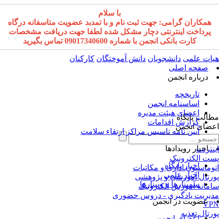
با سلام
همکاران گرامی: جهت ثبت نام و با تمدبد عضویت متاسفانه درگاه
پرداخت اینترنتی دچار مشکل شده لطفا جهت دریافت مشخصات
کارت بانکی انجمن با شماره 09017340600 تماس بگیرید
ات علمی
دانشجویان
دانش آموختگان
کارکنان
صفحه اصلی
درباره انجمن
تاریخچه
اساسنامه انجمن
اعضای هیئت مدیره
الب پایگاه
گزارش اقدامات
ضای انجمن
آیین نامه تاسیس مراکز ارتقاء سلامت
اخبار رویدادها
نترنت
ت الکترونیک
اخبار پایگاه
وماسیون اداری و مکاتبات
اخبار علمی
رتال آموزشی و پژوهشی
سمینارها و وبینارها
مانه آموزش الکترونیک
یریت یادگیری - دروس حضوری
عضویت در انجمن
VP
رتال تغذیه
اعضای انجمن