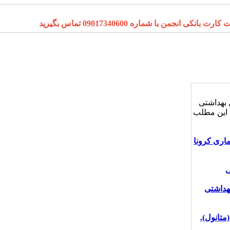
ا شماره 09017340600 تماس بگیرید
بهداشتی
 این مطلب
اری کرونا
ی
هداشتی
تانول).