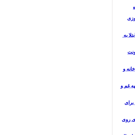
وزی
تلا به
ونت
انه و
ه غم و
برای
ی روی