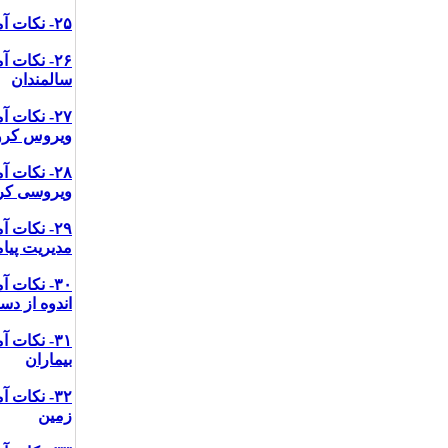
۲۵- نکات آموزشی پیشگیری از کرونا ویروس در سالمندان برای دیگر اعضا خانواده
۲۶- نکات
سالمندان
۲۷- نکات
ویروس کرون
۲۸- نکات
ویروسی کرو
۲۹- نکات
مدیریت پیام
۳۰- نکات
اندوه از دس
۳۱- نکات
بیماران
۳۲- نکات
زمین