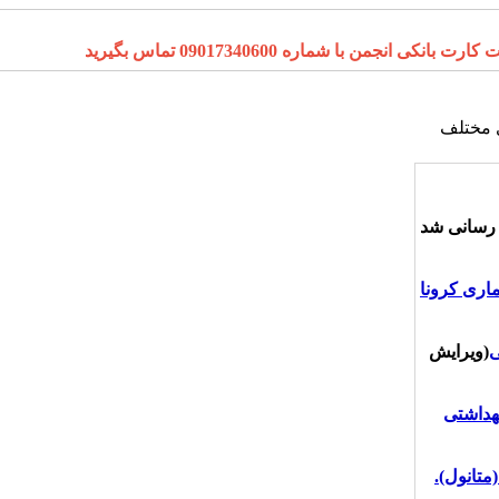
ا شماره 09017340600 تماس بگیرید
ی مختلف
 رسانی شد
اری کرونا
ی
(ویرایش
هداشتی
تانول).