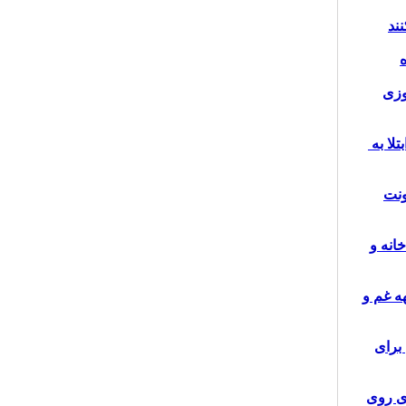
وزی
تلا به
ونت
انه و
ه غم و
برای
ی روی