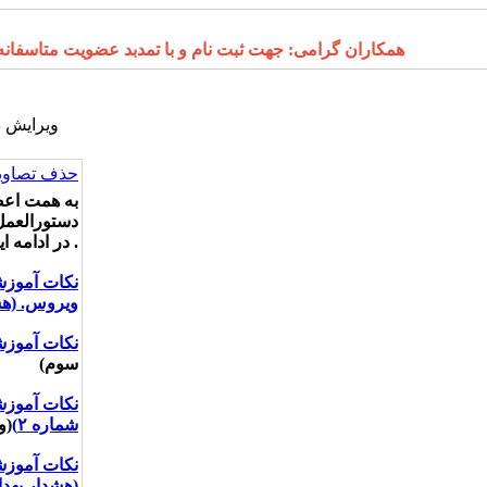
همکاران گرامی: جهت ثبت نام و با تمدبد عضویت متاسفانه درگاه 
ویرایش د
حذف تصاویر
دستورالعمل
. در ادامه 
نکات آموزش
ویروس.
(هش
نکات آموزش
سوم)
نکات آموزش
شماره ۲)
(و
نکات آموزش
(هشدار بهدا